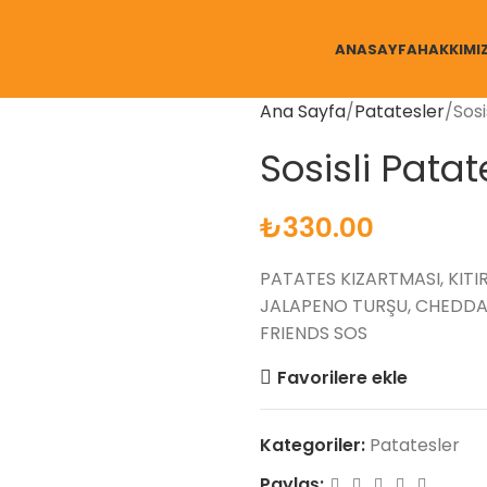
ANASAYFA
HAKKIMI
Ana Sayfa
Patatesler
Sosi
Sosisli Patat
₺
330.00
PATATES KIZARTMASI, KITI
JALAPENO TURŞU, CHEDDAR
FRIENDS SOS
Favorilere ekle
Kategoriler:
Patatesler
Paylaş: