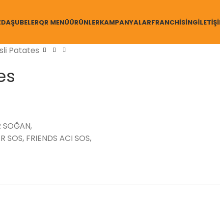
ZDA
ŞUBELER
QR MENÜ
ÜRÜNLER
KAMPANYALAR
FRANCHISING
İLETIŞ
sli Patates
es
R SOĞAN,
 SOS, FRIENDS ACI SOS,